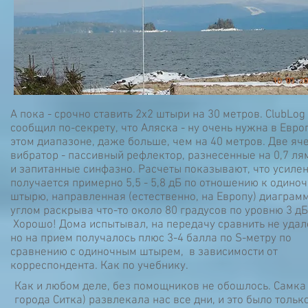
А пока - срочно ставить 2х2 штыри на 30 метров. ClubLog
сообщил по-секрету, что Аляска - ну очень нужна в Евро
этом диапазоне, даже больше, чем на 40 метров. Две яч
вибратор - пассивный рефлектор, разнесенные на 0,7 ля
и запитанные синфазно. Расчеты показывают, что усиле
получается примерно 5,5 - 5,8 дБ по отношению к одино
штырю, направленная (естественно, на Европу) диаграмм
углом раскрыва что-то около 80 градусов по уровню 3 дБ
Хорошо! Дома испытывал, на передачу сравнить не удал
но на прием получалось плюс 3-4 балла по S-метру по
сравнению с одиночным штырем, в зависимости от
корреспондента. Как по учебнику.
Как и любом деле, без помощников не обошлось. Самка Си
города Ситка) развлекала нас все дни, и это было толь