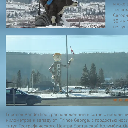
и уже 
лесном
Сегодн
50 мм 
не суш
Городок Vanderhoof, расположенный в сотне с небольш
километров к западу от Prince George, с гордостью нос
титул Географического Центра Британской Колумбии. О