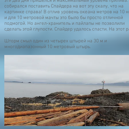
эти два дня пришёлся и максимальный уровень прилива. 
собирался поставить Спайдера на вот эту скалу, что на
картинке справа! В отлив уровень океана метров на 10 
и для 10 метровой мачты это было бы просто отличной
подмогой. Но ангел-хранитель и пайлапы не позволили
сделать этой глупости. Спайдер удалось спасти. На этот р
Шторм смыл один из четырех штырей на 30 м и
многодиапазонный 10 метровый штырь.