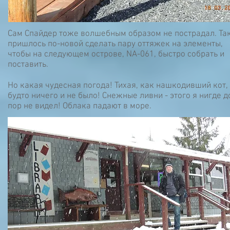
Сам Спайдер тоже волшебным образом не пострадал. Так
пришлось по-новой сделать пару оттяжек на элементы,
чтобы на следующем острове, NA-061, быстро собрать и
поставить.
Но какая чудесная погода! Тихая, как нашкодивший кот,
будто ничего и не было! Снежные ливни - этого я нигде д
пор не видел! Облака падают в море.