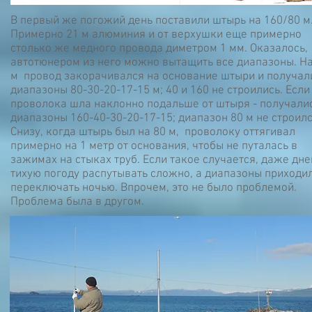
В первый же погожий день поставили штырь на 160/80 м
Примерно 21 м алюминия и от верхушки еще примерно
столько же медного провода диметром 1 мм. Оказалось,
автотюнером из него можно вытащить все диапазоны. На
м провод закорачивался на основание штыри и получал
диапазоны 80-30-20-17-15 м; 40 и 160 не строились. Если
проволока шла наклонно подальше от штыря - получали
диапазоны 160-40-30-20-17-15; диапазон 80 м не строилс
Снизу, когда штырь был на 80 м, проволоку оттягивал
примерно на 1 метр от основания, чтобы не путалась в
зажимах на стыках труб. Если такое случается, даже дне
тихую погоду распутывать сложно, а диапазоны приходи
переключать ночью. Впрочем, это не было проблемой.
Проблема была в другом.