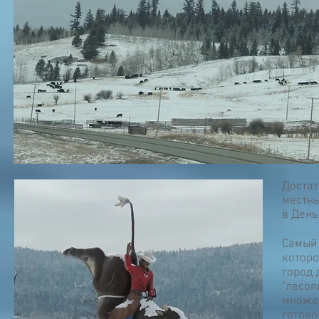
Достат
местны
в День
Самый 
которо
город 
"лесоп
множес
готово