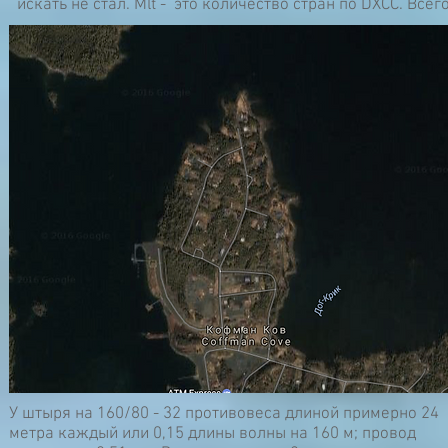
искать не стал. Mlt - это количество стран по DXCC. Всег
У штыря на 160/80 - 32 противовеса длиной примерно 24
метра каждый или 0,15 длины волны на 160 м; провод