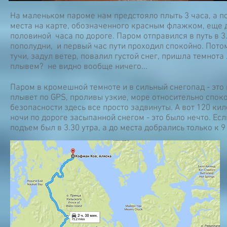
На маленьком пароме нам предстояло плыть 3 часа, а п
места на карте, обозначенного красным флажком, еще 
половиной часа по дороге. Паром отправился в путь в 3
пополудни, и первый час пути проходил спокойно. Пото
тучи, задул ветер, повалил густой снег, пришла темнота .
плывем? не видно вообще ничего...
Паром в кромешной темноте и в сильный снегопад - это
плывет по GPS, проливы узкие, море относительно споко
безопасности здесь все просто задвинуты. А вот 120 ки
ночи по дороге засыпанной снегом - это было нечто. Если
подъем был в 3.30 утра, а до места добрались только к 