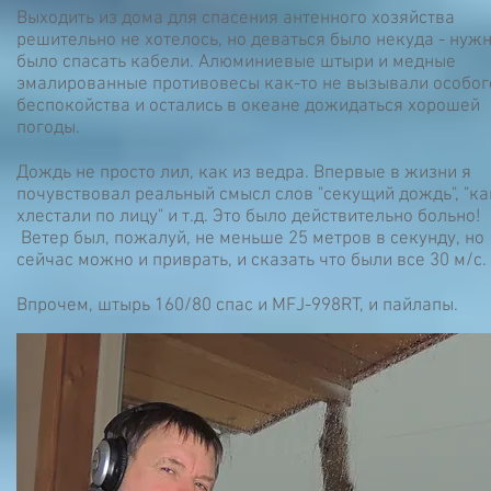
Выходить из дома для спасения антенного хозяйства
решительно не хотелось, но деваться было некуда - нуж
было спасать кабели. Алюминиевые штыри и медные
эмалированные противовесы как-то не вызывали особог
беспокойства и остались в океане дожидаться хорошей
погоды.
Дождь не просто лил, как из ведра. Впервые в жизни я
почувствовал реальный смысл слов "секущий дождь", "к
хлестали по лицу" и т.д. Это было действительно больно!
Ветер был, пожалуй, не меньше 25 метров в секунду, но
сейчас можно и приврать, и сказать что были все 30 м/с.
Впрочем, штырь 160/80 спас и MFJ-998RT, и пайлапы.