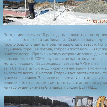
Погода менялась по 10 раз в день; солнце-тихо-ветер-до
снег, все это в любой комбинации. Спайдера поначалу
просто боялся ставить, чтобы не разломало ветром. Пот
случилась хорошая погода, собрали поставили, - и тут ж
налетел ветер. Проливы между островами узкие, даже 
сильном ветре ШТОРМ случается не часто, но антенны
мотало нещадно. Выдержавшая ветра на VP5 мачта
выгибалась в дугу, с виду - крепкий немецкий алюминий,
высоты-то всего 10 метров. Второй ярус растяжек как-то
даже не просился. Зря он не просился. И вот, когда уже
решили, что с нас хватит, смотреть на эти антенные муче
на утро будем снимать Спайдера, пришел ВЕТРИЩЕ.