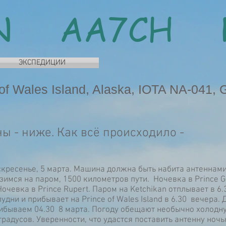
CN AA7CH 
ЭКСПЕДИЦИИ
f Wales Island, Alaska, IOTA NA-041, 
 - ниже. Как всё происходило -
скресенье, 5 марта. Машина должна быть набита антеннами
узимся на паром, 1500 километров пути. Ночевка в Prince G
Ночевка в Prince Rupert. Паром на Ketchikan отплывает в 6.
лудни и прибывает на Prince of Wales Island в 6.30 вечера.
рибываем 04.30 8 марта. Погоду обещают необычно холодну
 градусов. Уверенности, что удастся поставить антенну ночь