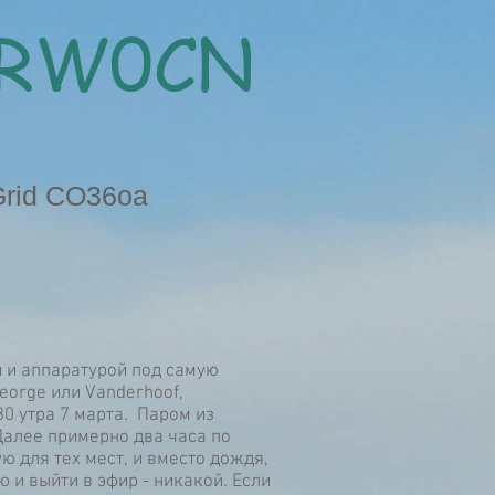
RW0CN
Grid CO36oa
 и аппаратурой под самую
eorge или Vanderhoof,
30 утра 7 марта. Паром из
 Далее примерно два часа по
ю для тех мест, и вместо дождя,
ю и выйти в эфир - никакой. Если