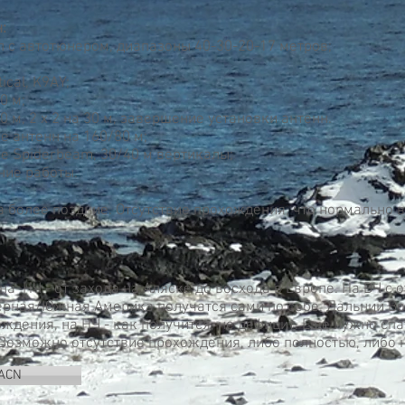
:
ал с автотюнером, диапазоны 40-30-20-17 метров;
ical, K9AY;
0 м;
0 м, 2 х 2 на 30 м, завершение установки антенн.
е антенн на 160/80 м;
ие Spiderbeam, 30/40 м вертикалы;
ние работы.
 более поздние. Отсутствие прохождения, что нормально в
а НЧ - от захода на Аляске до восхода в Европе. На ВЧ с
верная/Южная Америка получатся сами по себе. Дальний В
ждения, на НЧ - как получится, не дефицит. Еще нужно сп
Возможно отсутствие прохождения, либо полностью, либо 
7ACN