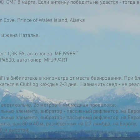
00 GMT 8 марта. Если антенну победить не удастся - тогда в
 Cove, Prince of Wales Island, Alaska
и жена Наталья.
ert 1,3K-FA, автотюнер MFJ998RT
KPA500, автотюнер MFJ994RT
iFi в библиотеке в километре от места базирования. При б
жаться в ClubLog каждые 2-3 дня. Назначить скед - не реа
ий вертикально, 25 метров 1 мм медная проволока;
льных элемента, вибратор - пассивный рефлектор, на Евро
льных элемента, вибратор - пассивный рефлектор, на Евро
мента, как 80 и 40 м, разнесенных на 0,7 лямбда, на Европу;
10 м высотой;