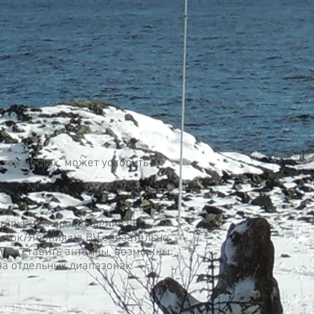
 тех местах, может ускорить
 открытием прохождения,
осток/Япония на ВЧ обязательно
ать и ставить антенны, возможны
на отдельных диапазонах.