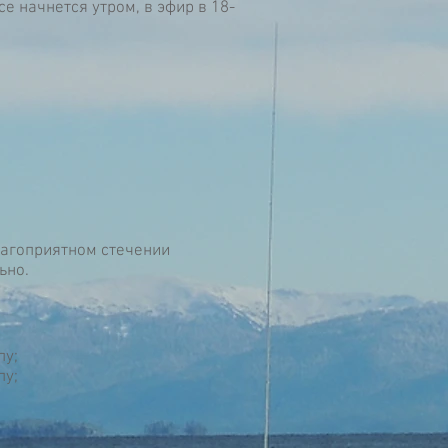
се начнется утром, в эфир в 18-
лагоприятном стечении
льно.
пу;
пу;