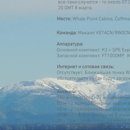
все-таки случится - то около 07.
20 GMT 8 марта.
Место:
Whale Point Cabins, Coffman
Команда:
Михаил VE7ACN/RW0CN 
Аппаратура:
Основной комплект: K3 + SPE Exp
Запасной комплект: FT1000MP, 
Интернет и сотовая связь:
Отсутствует. Ближайшая точка W
обстоятельств связи будут загру
Антенны:
160 м - Inverted L, 21 м алюмин
80 м - 2 полноразмерных вертика
40 м - 2 полноразмерных вертика
30 м - 2 х 2, две ячейки по 2 эле
20 - 10 м - Spiderbeam на мачте 
K9AY на прием 160-80 м.