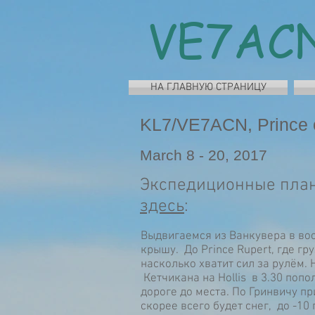
VE7A
НА ГЛАВНУЮ СТРАНИЦУ
KL7/VE7ACN, Prince o
March 8 - 20, 2017
Экспедиционные планы
здесь
:
Выдвигаемся из Ванкувера в во
крышу. До Prince Rupert, где гр
насколько хватит сил за рулём. 
Кетчикана на Hollis в 3.30 попо
дороге до места. По Гринвичу п
скорее всего будет снег, до -10