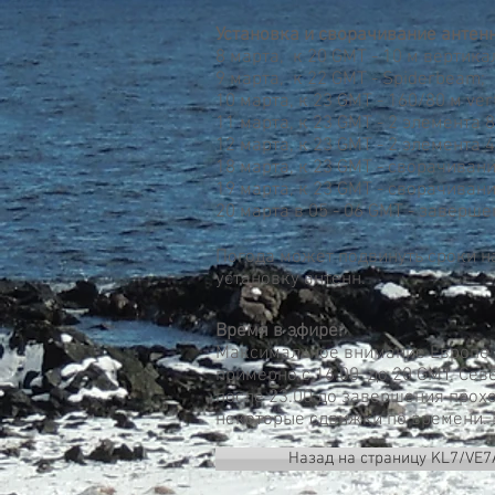
Установка и сворачивание антенн
8 марта, к 20 GMT - 10 м вертик
9 марта, к 22 GMT - Spiderbeam;
10 марта, к 23 GMT - 160/80 м vert
11 марта, к 23 GMT - 2 элемента 8
12 марта, к 23 GMT - 2 элемента 4
18 марта, к 23 GMT - сворачивани
19 марта, к 23 GMT - сворачиван
20 марта в 05 - 06 GMT - заверше
Погода может подвинуть сроки на
установку антенн.
Время в эфире:
Максимальное внимание Европе н
примерно с 16.00 до 20 GMT. Се
после 23.00 до завершения прохо
некоторые сдвижки по времени. 
Назад на страницу KL7/VE