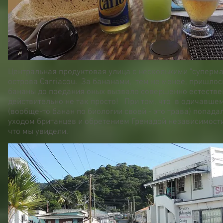
Центральная продуктовая улица с несколькими "супермар
острова Carriаcou. За бананами, тем не менее, пришлос
бананы до поедания оных вызвало совершенно естествен
действительно не так просто! При том, что в одичавшем
(вообще-то банан по биологии своей - это трава) попадал
уходом британцев и обретением Гренадой независимости,
что мы увидели.