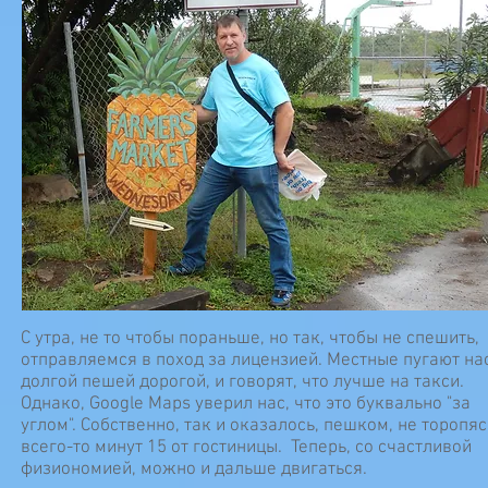
С утра, не то чтобы пораньше, но так, чтобы не спешить,
отправляемся в поход за лицензией. Местные пугают на
долгой пешей дорогой, и говорят, что лучше на такси.
Однако, Google Maps уверил нас, что это буквально "за
углом". Собственно, так и оказалось, пешком, не торопяс
всего-то минут 15 от гостиницы. Теперь, со счастливой
физиономией, можно и дальше двигаться.