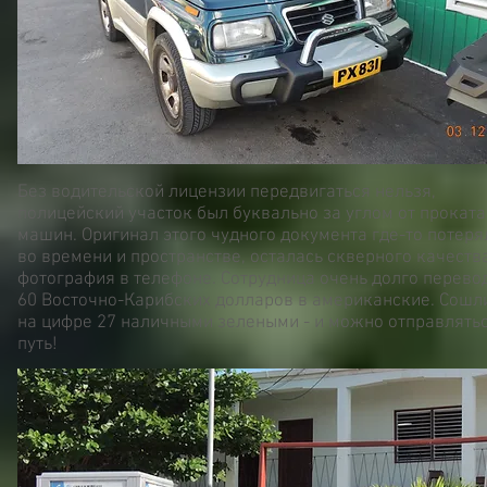
Без водительской лицензии передвигаться нельзя,
полицейский участок был буквально за углом от проката
машин. Оригинал этого чудного документа где-то потеря
во времени и пространстве, осталась скверного качеств
фотография в телефоне. Сотрудница очень долго перево
60 Восточно-Карибских долларов в американские. Сошл
на цифре 27 наличными зелеными - и можно отправлятьс
путь!