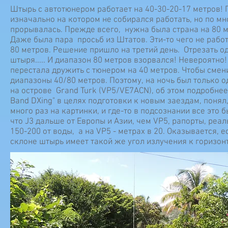
Штырь с автотюнером работает на 40-30-20-17 метров! 
изначально на котором не собирался работать, но по мн
прорывалась. Прежде всего, нужна была страна на 80 м
Даже была пара просьб из Штатов. Эти-то чего не рабо
80 метров. Решение пришло на третий день. Отрезать од
штыря..... И диапазон 80 метров взорвался! Невероятн
перестала дружить с тюнером на 40 метров. Чтобы смен
диапазоны 40/80 метров. Поэтому, на ночь был только 
на острове Grand Turk (VP5/VE7ACN), об этом подробне
Band DXing" в целях подготовки к новым заездам, понял
много раз на картинки, и где-то в подсознании все это 
что J3 дальше от Европы и Азии, чем VP5, рапорты, реал
150-200 от воды, а на VP5 - метрах в 20. Оказывается, 
склоне штырь имеет такой же угол излучения к горизонту