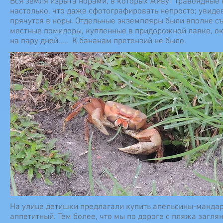
Вся земля изрыта норами, в которых живут травоядные к
настолько, что даже сфотографировать непросто; увиде
прячутся в норы. Отдельные экземпляры были вполне съ
местные помидоры, купленные в придорожной лавке, ок
на пару дней..... К бананам претензий не было.
На улице детишки предлагали купить апельсины-мандар
аппетитный. Тем более, что мы по дороге с пляжа заглян