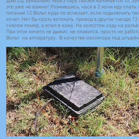
Даю CQ, буквально через пару связей начинается то, за
это уже не важно! Утомившись, часа в 2 ночи иду спать
питания 12 Вольт куда-то исчезает, если подключить тюн
хочет. Нет бы сразу воткнуть провод в другое гнездо 1
совсем помер, а впал в кому. На холостом ходу на разъё
При этом ничего не дымит, не плавится, просто не рабо
Вольт на аппаратуру. В качестве изолятора под штырём