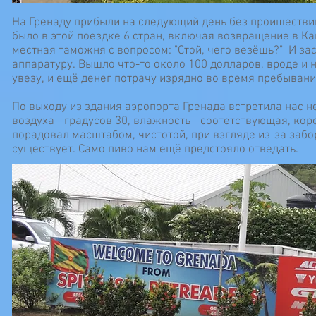
На Гренаду прибыли на следующий день без проишествий. 
было в этой поездке 6 стран, включая возвращение в Ка
местная таможня с вопросом: "Стой, чего везёшь?" И з
аппаратуру. Вышло что-то около 100 долларов, вроде и не
увезу, и ещё денег потрачу изрядно во время пребывани
По выходу из здания аэропорта Гренада встретила нас 
воздуха - градусов 30, влажность - соотетствующая, кор
порадовал масштабом, чистотой, при взгляде из-за забо
существует. Само пиво нам ещё предстояло отведать.