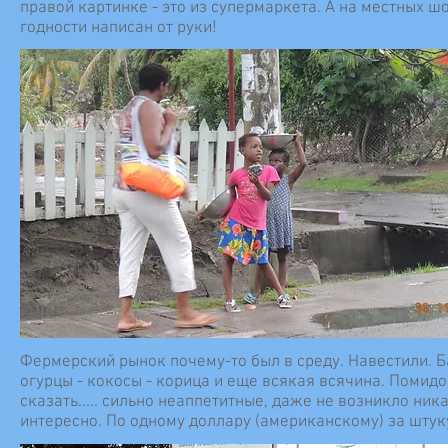
правой картинке - это из супермаркета. А на местных ш
годности написан от руки!
Фермерский рынок почему-то был в среду. Навестили. Б
огурцы - кокосы - корица и еще всякая всячина. Помидор
сказать..... сильно неаппетитные, даже не возникло ник
интересно. По одному доллару (американскому) за шту