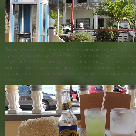
Перед тем как сесть за руль - местный ресторан. Пиво К
бутылки, и зеленый ОГУРЕЧНЫЙ сок со льдом! Первый ра
недурно! Такой не попадался больше нигде, только на ос
многие годы огурцы выращивал десятками тонн. Как и во
лишнее, и, пока я рассчитывался за обед, на пирушку пр
наглые.