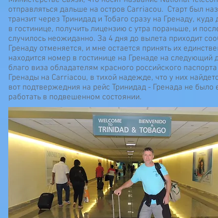
Министерстве Связи, что носит название National Teleco
отправляться дальше на остров Carriacou. Старт был на
транзит через Тринидад и Тобаго сразу на Гренаду, куд
в гостинице, получить лицензию с утра пораньше, и после
случилось неожиданно. За 4 дня до вылета приходит со
Гренаду отменяется, и мне остается принять их единств
находится номер в гостинице на Гренаде на следующий 
благо виза обладателям красного российского паспорта
Гренады на Carriacou, в тихой надежде, что у них найдет
вот подтвержедния на рейс Тринидад - Гренада не было е
работать в подвешенном состоянии.