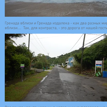
Гренада вблизи и Гренада издалека - как два разных ми
вблизи.... Так, для контраста, - это дорога от нашей гос