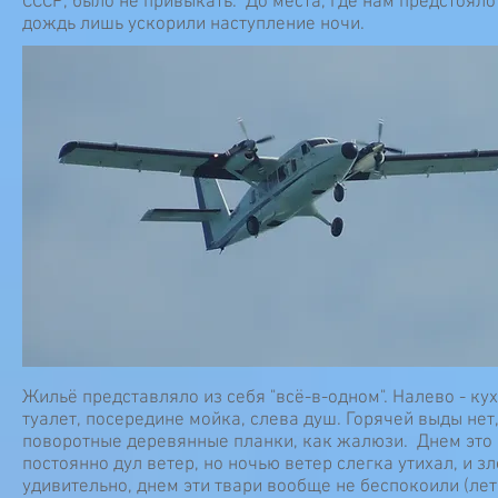
СССР, было не привыкать. До места, где нам предстояло
дождь лишь ускорили наступление ночи.
Жильё представляло из себя "всё-в-одном". Налево - кух
туалет, посередине мойка, слева душ. Горячей выды нет, 
поворотные деревянные планки, как жалюзи. Днем это с
постоянно дул ветер, но ночью ветер слегка утихал, и
удивительно, днем эти твари вообще не беспокоили (лет