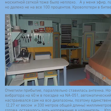
москитной сеткой тоже было неплохо. А у меня эфир, па
но далеко не на все 100 процентов. Кровопотери в битв
Отметили прибытие, параллельно ставилась антенна. Но
вибратора на 40 м в поездке на NA-051, автоматически
настраивался сам на все диапазоны, поэтому единствен
(2,27 кг весом и 330 метров общей длины) миллиметров
готова, оставалось дать напряжение в удлинитель.... Кт