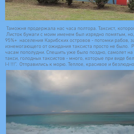
Таможня продержала нас часа полтора. Таксист, которо
Листок бумаги с моим именем был изрядно помятым, но,
95%+ населения Карибских островов - потомки рабов,
изнемогающего от ожидания таксиста просто не было. Ра
часам пополудни. Спешить уже было поздно, самолет на C
такси, голодных таксистов - много, которые при виде бел
I-I !!!". Отправились к морю. Теплое, красивое и безлюд