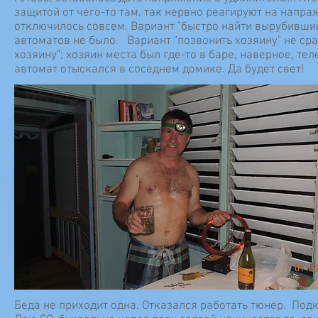
защитой от чего-то там, так нервно реагируют на напр
отключилось совсем. Вариант "быстро найти вырубивши
автоматов не было. Вариант "позвонить хозяину" не сраб
хозяину"; хозяин места был где-то в баре, наверное, т
автомат отыскался в соседнем домике. Да будет свет!
Беда не приходит одна. Отказался работать тюнер. По