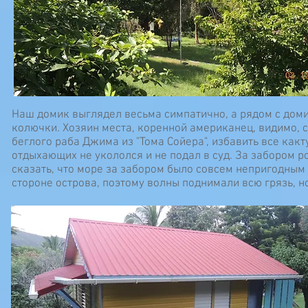
Наш домик выглядел весьма симпатично, а рядом с дом
колючки. Хозяин места, коренной американец, видимо, 
беглого раба Джима из "Тома Сойера", избавить все какту
отдыхающих не укололся и не подал в суд. За забором 
сказать, что море за забором было совсем непригодным
стороне острова, поэтому волны поднимали всю грязь, н