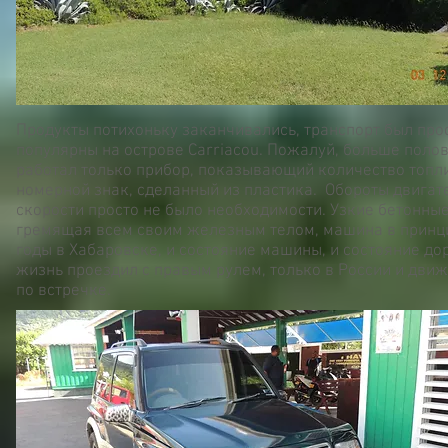
Продукты потихоньку заканчивались, транспорт был прос
популярны на острове Carriacou. Пожалуй, больше полови
работал только прибор, показывающий количество топл
номерной знак, сделанный из пластика. Обороты двигат
скорости просто не было необходимости. Узкие бетонные
гремящая всем своим железным телом, машина в принцип
годы в Хабаровске, и состояние машины, и состояние до
жизнь проездил с правым рулем, только в России и движе
по встречке.