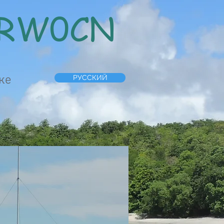
RW0CN
ке
РУССКИЙ
.