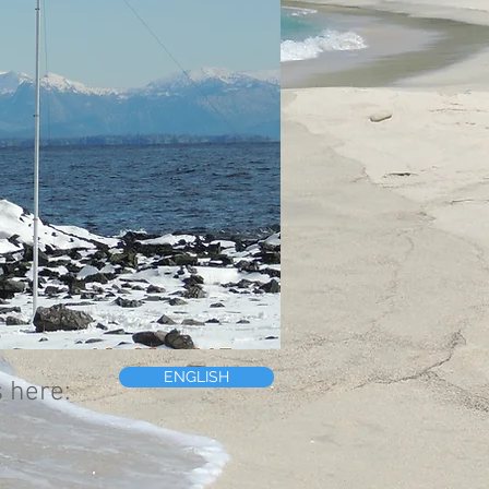
ENGLISH
s here: