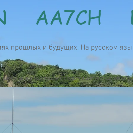
CN AA7CH 
иях прошлых и будущих. На русском язы
е сделаны, но информация о предстоящих экспедициях есть