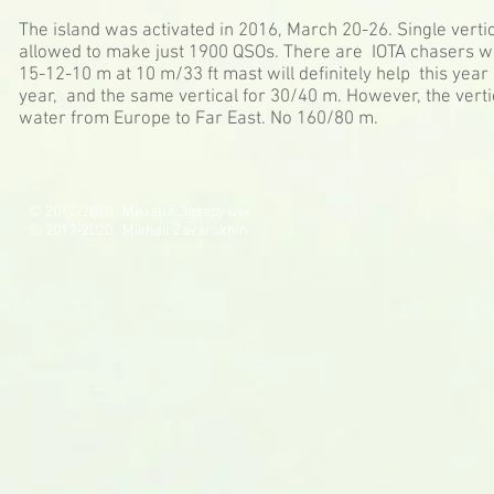
The island was activated in 2016, March 20-26. Single vert
allowed to make just 1900 QSOs. There are IOTA chasers wh
15-12-10 m at 10 m/33 ft mast will definitely help this yea
year, and the same vertical for 30/40 m. However, the vertica
water from Europe to Far East. No 160/80 m.
© 2017-2020 Михаил Заварухин
© 2017-2020 Mikhail Zavarukhin